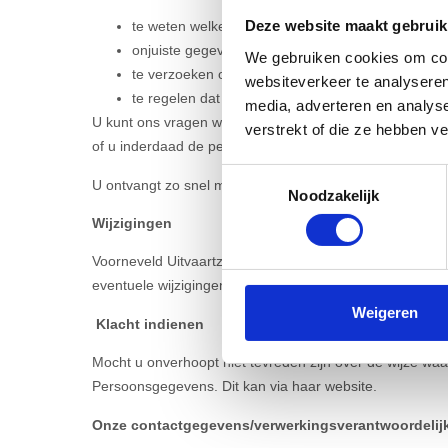
Deze website maakt gebruik
te weten welke persoonsgegevens zijn opgeslagen
onjuiste gegevens te laten aanpassen (recht op co
We gebruiken cookies om cont
te verzoeken om verwijdering als gegevens niet m
websiteverkeer te analyseren
te regelen dat gegevens aan iemand anders worde
media, adverteren en analys
U kunt ons vragen welke persoonsgegevens wij van u verw
verstrekt of die ze hebben v
of u inderdaad de persoon bent die het verzoek doet.
Toestemmingsselectie
U ontvangt zo snel mogelijk, maar uiterlijk binnen vier
Noodzakelijk
Wijzigingen
Voorneveld Uitvaartzorg kan de informatie en de tekst v
eventuele wijzigingen op de hoogte bent.
Weigeren
Klacht indienen
Mocht u onverhoopt niet tevreden zijn over de wijze waa
Persoonsgegevens. Dit kan via haar website.
Onze contactgegevens/verwerkingsverantwoordelij