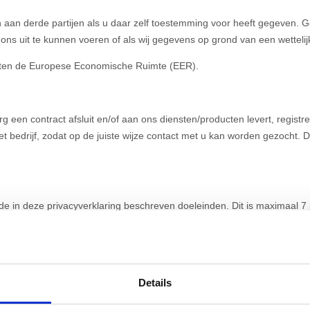
n aan derde partijen als u daar zelf toestemming voor heeft gegeven.
ons uit te kunnen voeren of als wij gegevens op grond van een wettelij
iten de Europese Economische Ruimte (EER).
org een contract afsluit en/of aan ons diensten/producten levert, regis
et bedrijf, zodat op de juiste wijze contact met u kan worden gezocht.
e in deze privacyverklaring beschreven doeleinden. Dit is maximaal 7 j
n wij passende organisatorische en technische beveiligingsmaatregel
Details