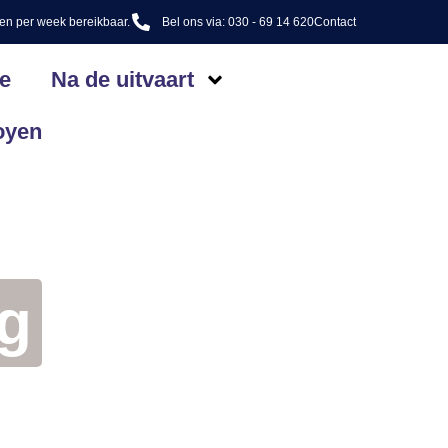
gen per week bereikbaar.
Bel ons via: 030 - 69 14 620
Contact
e
Na de uitvaart
oyen
ng