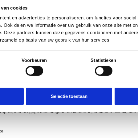
 van cookies
 (recht op inzage)
rrectie)
ent en advertenties te personaliseren, om functies voor social
eer nodig zijn of als u bezwaar maakt (recht op verwijdering en recht 
. Ook delen we informatie over uw gebruik van onze site met on
n overgedragen (dataportabiliteit)
e. Deze partners kunnen deze gegevens combineren met andere i
erken of om gegevens te laten aanpassen of verwijderen. Wij stellen b
erzameld op basis van uw gebruik van hun services.
 weken een antwoord.
Voorkeuren
Statistieken
an deze privacyverklaring altijd aanpassen. Wij raden u aan om deze ve
Selectie toestaan
rop wij met uw gegevens omgaan en komen wij er samen niet uit, dan kun
ke