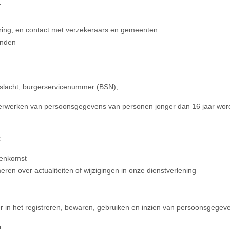
r
ering, en contact met verzekeraars en gemeenten
anden
slacht, burgerservicenummer (BSN),
verwerken van persoonsgegevens van personen jonger dan 16 jaar word
:
reenkomst
eren over actualiteiten of wijzigingen in onze dienstverlening
in het registreren, bewaren, gebruiken en inzien van persoonsgegev
n