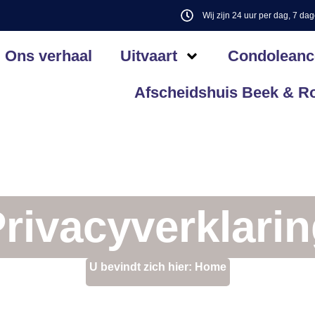
Wij zijn 24 uur per dag, 7 da
Ons verhaal
Uitvaart
Condoleanc
Afscheidshuis Beek & R
rivacyverklari
U bevindt zich hier:
Home