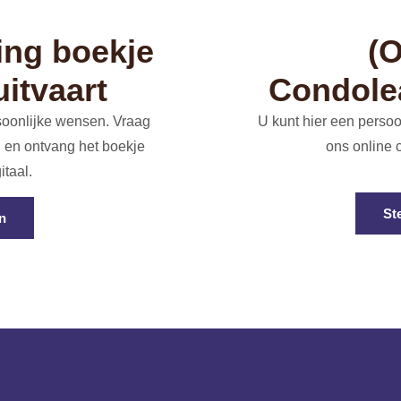
ing boekje
(O
uitvaart
Condole
soonlijke wensen. Vraag
U kunt hier een persoo
 en ontvang het boekje
ons online 
itaal.
St
n