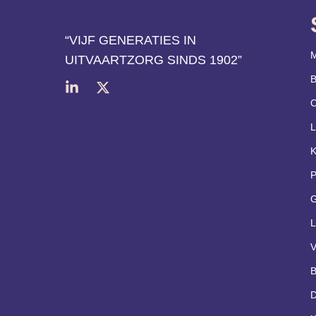
“VIJF GENERATIES IN
M
UITVAARTZORG SINDS 1902​”
B
C
L
K
P
G
L
V
B
D