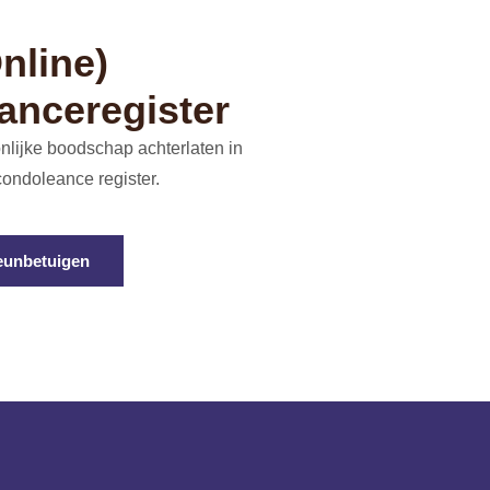
nline)
anceregister
nlijke boodschap achterlaten in
condoleance register.
eunbetuigen