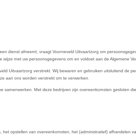
 een dienst afneemt, vraagt Voorneveld Uitvaartzorg om persoonsgegev
ijke wijze met uw persoonsgegevens om en voldoet aan de Algemene 
d Uitvaartzorg verstrekt. Wij bewaren en gebruiken uitsluitend de p
t ze aan ons worden verstrekt om te verwerken.
we samenwerken. Met deze bedrijven zijn overeenkomsten gesloten di
:
s, het opstellen van overeenkomsten, het (administratief) afhandelen