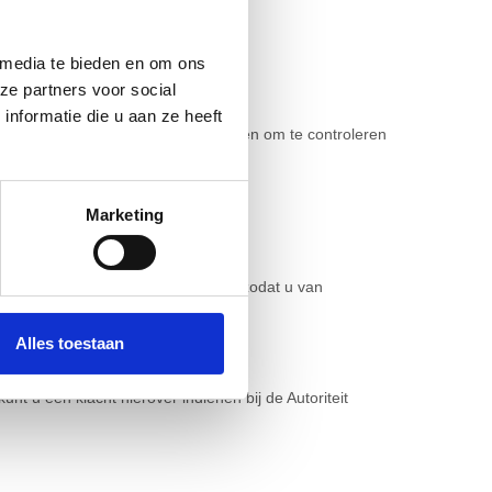
 media te bieden en om ons
om vergeten te worden)
ze partners voor social
nformatie die u aan ze heeft
ij zo’n verzoek altijd controlevragen om te controleren
Marketing
rklaring regelmatig te raadplegen, zodat u van
Alles toestaan
t u een klacht hierover indienen bij de Autoriteit