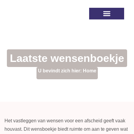
Na de uitvaart
Afscheidshuis Beek & Royen
Laatste wensenboekje
U bevindt zich hier:
Home
Het vastleggen van wensen voor een afscheid geeft vaak
houvast. Dit wensboekje biedt ruimte om aan te geven wat