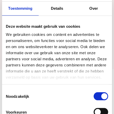
Het laatste wensenboekje helpt u om deze keuzes vast te
Toestemming
Details
Over
leggen. Heeft u al een duidelijk beeld of wilt u juist de tijd
nemen om erover na te denken? Het boekje biedt u de
ruimte om uw uitvaart stap voor stap vorm te geven.
Deze website maakt gebruik van cookies
Het wensenboekje is kosteloos aan te vragen, zowel
We gebruiken cookies om content en advertenties te
digitaal als per post.
personaliseren, om functies voor social media te bieden
en om ons websiteverkeer te analyseren. Ook delen we
Laatste wensenboekje aanvragen
informatie over uw gebruik van onze site met onze
partners voor social media, adverteren en analyse. Deze
partners kunnen deze gegevens combineren met andere
informatie die u aan ze heeft verstrekt of die ze hebben
verzameld op basis van uw gebruik van hun services.
Toestemmingsselectie
Wilsbeschikking boekje voor
Noodzakelijk
mijn uitvaart
Voor het vastleggen van uw persoonlijke wensen. Vraag
Voorkeuren