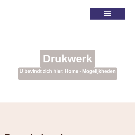
Na de uitvaart
Afscheidshuis Beek & Royen
Drukwerk
U bevindt zich hier:
Home
-
Mogelijkheden