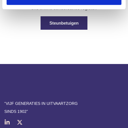
U kunt hier een persoonlijke boodschap achterlaten in
ons online condoleance register.
Steunbetuigen
“VIJF GENERATIES IN UITVAARTZORG
SINDS 1902​”