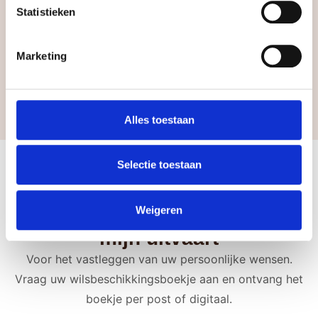
bloemstukken die we
de Slotlaan.
Statistieken
wekelijks leveren aan
Bekijk Nees Bloemen
bedrijven en
particulieren.
Marketing
Bekijk Bloemkracht8
Alles toestaan
Selectie toestaan
Weigeren
Wilsbeschikking boekje voor
mijn uitvaart
Voor het vastleggen van uw persoonlijke wensen.
Vraag uw wilsbeschikkingsboekje aan en ontvang het
boekje per post of digitaal.