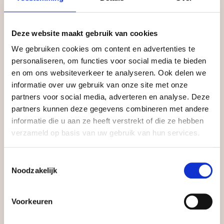
Deze website maakt gebruik van cookies
We gebruiken cookies om content en advertenties te
personaliseren, om functies voor social media te bieden
en om ons websiteverkeer te analyseren. Ook delen we
informatie over uw gebruik van onze site met onze
partners voor social media, adverteren en analyse. Deze
partners kunnen deze gegevens combineren met andere
informatie die u aan ze heeft verstrekt of die ze hebben
verzameld op basis van uw gebruik van hun services.
Bloemkracht8
Nees Bloemen
Toestemmingsselectie
Bloemkracht8 is de
We zijn al 50 jaar een
Noodzakelijk
biobloemisterij van
gerenommeerde bloemist
landgoed Amelisweerd.
in Zeist. Onze winkel
Voorkeuren
Wij maken creatieve
staat bekend als die
boeketten en
mooie bloemenwinkel op