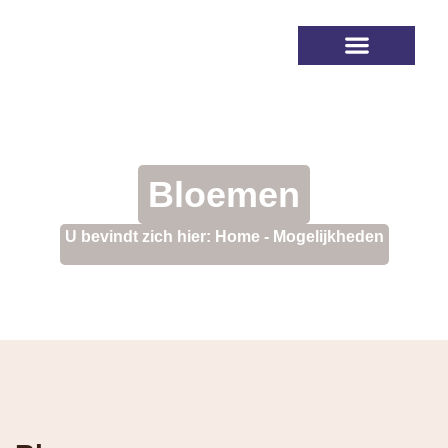
Na de uitvaart
Afscheidshuis Beek & Royen
Bloemen
U bevindt zich hier:
Home
-
Mogelijkheden